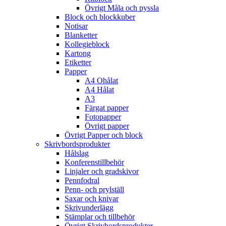
Övrigt Måla och pyssla
Block och blockkuber
Notisar
Blanketter
Kollegieblock
Kartong
Etiketter
Papper
A4 Ohålat
A4 Hålat
A3
Färgat papper
Fotopapper
Övrigt papper
Övrigt Papper och block
Skrivbordsprodukter
Hålslag
Konferenstillbehör
Linjaler och gradskivor
Pennfodral
Penn- och prylställ
Saxar och knivar
Skrivunderlägg
Stämplar och tillbehör
Övrigt Skrivbordsprodukter