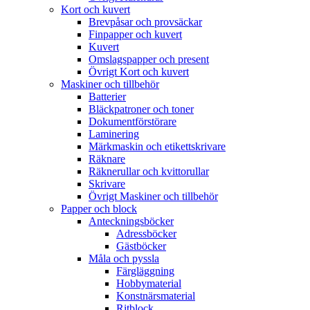
Kort och kuvert
Brevpåsar och provsäckar
Finpapper och kuvert
Kuvert
Omslagspapper och present
Övrigt Kort och kuvert
Maskiner och tillbehör
Batterier
Bläckpatroner och toner
Dokumentförstörare
Laminering
Märkmaskin och etikettskrivare
Räknare
Räknerullar och kvittorullar
Skrivare
Övrigt Maskiner och tillbehör
Papper och block
Anteckningsböcker
Adressböcker
Gästböcker
Måla och pyssla
Färgläggning
Hobbymaterial
Konstnärsmaterial
Ritblock