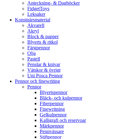
Anteckning- & Dagböcker
FidgetToys
Leksaker
Konstnärsmaterial
Akvarell
Akryl
Block & papper
Blyerts & ritkol
Färgpennor
Olja
Pastell
Penslar & knivar
Vätskor & övrigt
Uni Posca Pennor
Pennor och finewriting
Pennor
Blyertspennor
Bläck- och kulpennor
Fiberpennor
Finewritning
Gelkulpennor
Kalligrafi och reservoar
Märkpennor
Pennvässare
Stiftpennor