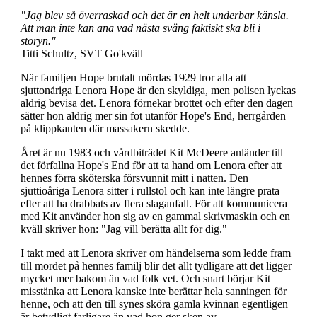
"Jag blev så överraskad och det är en helt underbar känsla.
Att man inte kan ana vad nästa sväng faktiskt ska bli i
storyn."
Titti Schultz, SVT Go'kväll
När familjen Hope brutalt mördas 1929 tror alla att
sjuttonåriga Lenora Hope är den skyldiga, men polisen lyckas
aldrig bevisa det. Lenora förnekar brottet och efter den dagen
sätter hon aldrig mer sin fot utanför Hope's End, herrgården
på klippkanten där massakern skedde.
Året är nu 1983 och vårdbiträdet Kit McDeere anländer till
det förfallna Hope's End för att ta hand om Lenora efter att
hennes förra sköterska försvunnit mitt i natten. Den
sjuttioåriga Lenora sitter i rullstol och kan inte längre prata
efter att ha drabbats av flera slaganfall. För att kommunicera
med Kit använder hon sig av en gammal skrivmaskin och en
kväll skriver hon: "Jag vill berätta allt för dig."
I takt med att Lenora skriver om händelserna som ledde fram
till mordet på hennes familj blir det allt tydligare att det ligger
mycket mer bakom än vad folk vet. Och snart börjar Kit
misstänka att Lenora kanske inte berättar hela sanningen för
henne, och att den till synes sköra gamla kvinnan egentligen
är betydligt farligare än vad hon ger sken av ...