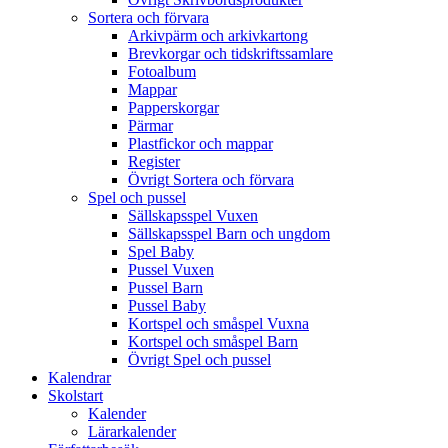
Sortera och förvara
Arkivpärm och arkivkartong
Brevkorgar och tidskriftssamlare
Fotoalbum
Mappar
Papperskorgar
Pärmar
Plastfickor och mappar
Register
Övrigt Sortera och förvara
Spel och pussel
Sällskapsspel Vuxen
Sällskapsspel Barn och ungdom
Spel Baby
Pussel Vuxen
Pussel Barn
Pussel Baby
Kortspel och småspel Vuxna
Kortspel och småspel Barn
Övrigt Spel och pussel
Kalendrar
Skolstart
Kalender
Lärarkalender