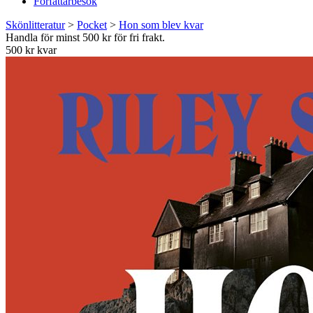
Författarbesök
Skönlitteratur
>
Pocket
>
Hon som blev kvar
Handla för minst 500 kr för fri frakt.
500 kr kvar