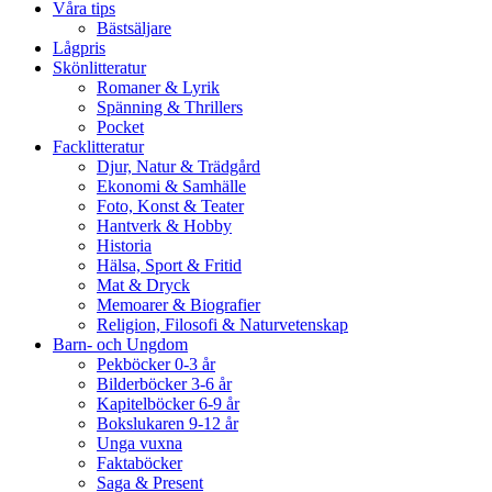
Våra tips
Bästsäljare
Lågpris
Skönlitteratur
Romaner & Lyrik
Spänning & Thrillers
Pocket
Facklitteratur
Djur, Natur & Trädgård
Ekonomi & Samhälle
Foto, Konst & Teater
Hantverk & Hobby
Historia
Hälsa, Sport & Fritid
Mat & Dryck
Memoarer & Biografier
Religion, Filosofi & Naturvetenskap
Barn- och Ungdom
Pekböcker 0-3 år
Bilderböcker 3-6 år
Kapitelböcker 6-9 år
Bokslukaren 9-12 år
Unga vuxna
Faktaböcker
Saga & Present