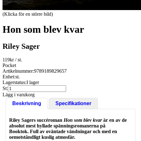
(Klicka för en större bild)
Hon som blev kvar
Riley Sager
119
kr
/ st.
Pocket
Artikelnummer:
9789189829657
Enhet:
st.
Lagerstatus:
I lager
St:
Lägg i varukorg
Beskrivning
Specifikationer
Riley Sagers succéroman
Hon som blev kvar
är en av de
absolut mest hyllade spänningsromanerna på
Booktok. Full av oväntade vändningar och med en
oemotståndligt kuslig atmosfär.