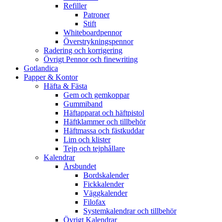
Refiller
Patroner
Stift
Whiteboardpennor
Överstrykningspennor
Radering och korrigering
Övrigt Pennor och finewriting
Gotlandica
Papper & Kontor
Häfta & Fästa
Gem och gemkoppar
Gummiband
Häftapparat och häftpistol
Häftklammer och tillbehör
Häftmassa och fästkuddar
Lim och klister
Tejp och tejphållare
Kalendrar
Årsbundet
Bordskalender
Fickkalender
Väggkalender
Filofax
Systemkalendrar och tillbehör
Övrigt Kalendrar