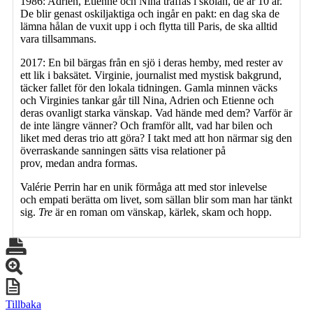
1986: Adrien, Etienne och Nina träffas i skolan, de är 10 år.
De blir genast oskiljaktiga och ingår en pakt: en dag ska de
lämna hålan de vuxit upp i och flytta till Paris, de ska alltid
vara tillsammans.
2017: En bil bärgas från en sjö i deras hemby, med rester av
ett lik i baksätet. Virginie, journalist med mystisk bakgrund,
täcker fallet för den lokala tidningen. Gamla minnen väcks
och Virginies tankar går till Nina, Adrien och Etienne och
deras ovanligt starka vänskap. Vad hände med dem? Varför är
de inte längre vänner? Och framför allt, vad har bilen och
liket med deras trio att göra? I takt med att hon närmar sig den
överraskande sanningen sätts visa relationer på
prov, medan andra formas.
Valérie Perrin har en unik förmåga att med stor inlevelse
och empati berätta om livet, som sällan blir som man har tänkt
sig.
Tre
är en roman om vänskap, kärlek, skam och hopp.
Tillbaka