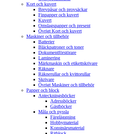
Kort och kuvert
Brevpåsar och provsäckar
Finpapper och kuvert
Kuvert
Omslagspapper och present
Övrigt Kort och kuvert
Maskiner och tillbehör
Batterier
Bläckpatroner och toner
Dokumentförstörare
Laminering
Märkmaskin och etikettskrivare
Räknare
Räknerullar och kvittorullar
Skrivare
Övrigt Maskiner och tillbehör
Papper och block
Anteckningsböcker
Adressböcker
Gästböcker
Måla och pyssla
Färgläggning
Hobbymaterial
Konstnärsmaterial
Ritblock