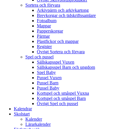
Sortera och förvara
Arkivpärm och arkivkartong
Brevkorgar och tidskriftssamlare
Fotoalbum
Mappar
Papperskorgar
Pärmar
Plastfickor och mappar
Register
Övrigt Sortera och förvara
Spel och pussel
Sällskapsspel Vuxen
Sällskapsspel Barn och ungdom
Spel Baby
Pussel Vuxen
Pussel Barn
Pussel Baby
Kortspel och småspel Vuxna
Kortspel och småspel Barn
Övrigt Spel och pussel
Kalendrar
Skolstart
Kalender
Lärarkalender