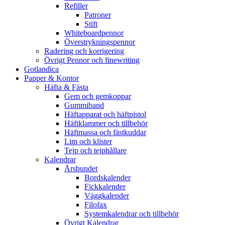
Refiller
Patroner
Stift
Whiteboardpennor
Överstrykningspennor
Radering och korrigering
Övrigt Pennor och finewriting
Gotlandica
Papper & Kontor
Häfta & Fästa
Gem och gemkoppar
Gummiband
Häftapparat och häftpistol
Häftklammer och tillbehör
Häftmassa och fästkuddar
Lim och klister
Tejp och tejphållare
Kalendrar
Årsbundet
Bordskalender
Fickkalender
Väggkalender
Filofax
Systemkalendrar och tillbehör
Övrigt Kalendrar