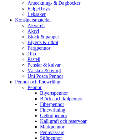
Anteckning- & Dagböcker
FidgetToys
Leksaker
Konstnärsmaterial
Akvarell
Akryl
Block & papper
Blyerts & ritkol
Färgpennor
Olja
Pastell
Penslar & knivar
Vätskor & övrigt
Uni Posca Pennor
Pennor och finewriting
Pennor
Blyertspennor
Bläck- och kulpennor
Fiberpennor
Finewritning
Gelkulpennor
Kalligrafi och reservoar
Märkpennor
Pennvässare
Stiftpennor