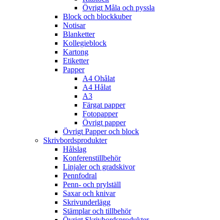
Övrigt Måla och pyssla
Block och blockkuber
Notisar
Blanketter
Kollegieblock
Kartong
Etiketter
Papper
A4 Ohålat
A4 Hålat
A3
Färgat papper
Fotopapper
Övrigt papper
Övrigt Papper och block
Skrivbordsprodukter
Hålslag
Konferenstillbehör
Linjaler och gradskivor
Pennfodral
Penn- och prylställ
Saxar och knivar
Skrivunderlägg
Stämplar och tillbehör
Övrigt Skrivbordsprodukter