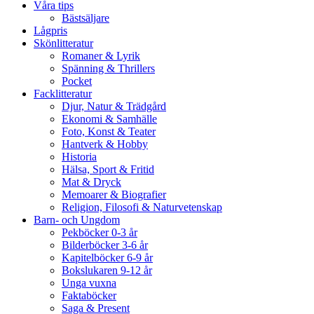
Våra tips
Bästsäljare
Lågpris
Skönlitteratur
Romaner & Lyrik
Spänning & Thrillers
Pocket
Facklitteratur
Djur, Natur & Trädgård
Ekonomi & Samhälle
Foto, Konst & Teater
Hantverk & Hobby
Historia
Hälsa, Sport & Fritid
Mat & Dryck
Memoarer & Biografier
Religion, Filosofi & Naturvetenskap
Barn- och Ungdom
Pekböcker 0-3 år
Bilderböcker 3-6 år
Kapitelböcker 6-9 år
Bokslukaren 9-12 år
Unga vuxna
Faktaböcker
Saga & Present