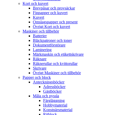
Kort och kuvert
Brevpåsar och provsäckar
Finpapper och kuvert
Kuvert
Omslagspapper och present
Övrigt Kort och kuvert
Maskiner och tillbehör
Batterier
Bläckpatroner och toner
Dokumentförstörare
Laminering
Märkmaskin och etikettskrivare
Räknare
Räknerullar och kvittorullar
Skrivare
Övrigt Maskiner och tillbehör
Papper och block
Anteckningsböcker
Adressböcker
Gästböcker
Måla och pyssla
Färgläggning
Hobbymaterial
Konstnärsmaterial
Ritblock