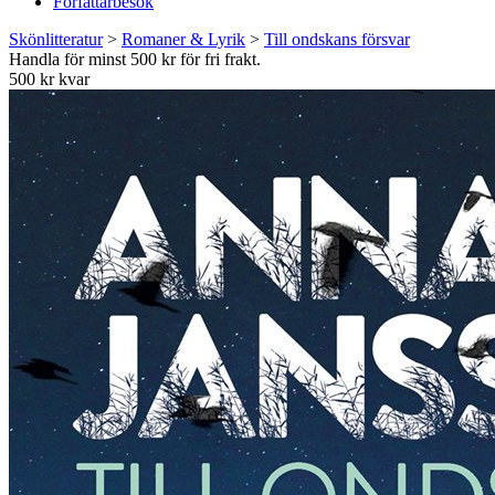
Författarbesök
Skönlitteratur
>
Romaner & Lyrik
>
Till ondskans försvar
Handla för minst 500 kr för fri frakt.
500 kr kvar