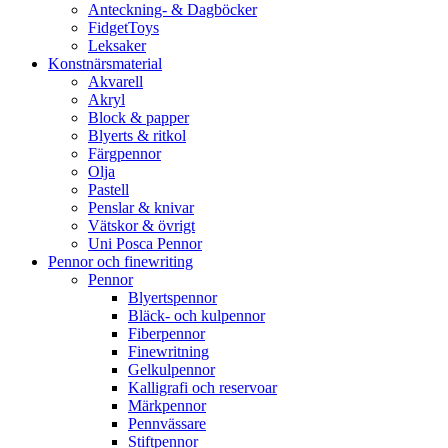
Anteckning- & Dagböcker
FidgetToys
Leksaker
Konstnärsmaterial
Akvarell
Akryl
Block & papper
Blyerts & ritkol
Färgpennor
Olja
Pastell
Penslar & knivar
Vätskor & övrigt
Uni Posca Pennor
Pennor och finewriting
Pennor
Blyertspennor
Bläck- och kulpennor
Fiberpennor
Finewritning
Gelkulpennor
Kalligrafi och reservoar
Märkpennor
Pennvässare
Stiftpennor