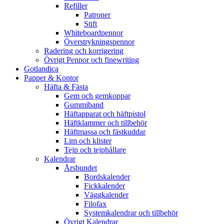
Refiller
Patroner
Stift
Whiteboardpennor
Överstrykningspennor
Radering och korrigering
Övrigt Pennor och finewriting
Gotlandica
Papper & Kontor
Häfta & Fästa
Gem och gemkoppar
Gummiband
Häftapparat och häftpistol
Häftklammer och tillbehör
Häftmassa och fästkuddar
Lim och klister
Tejp och tejphållare
Kalendrar
Årsbundet
Bordskalender
Fickkalender
Väggkalender
Filofax
Systemkalendrar och tillbehör
Övrigt Kalendrar