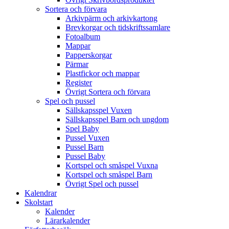
Sortera och förvara
Arkivpärm och arkivkartong
Brevkorgar och tidskriftssamlare
Fotoalbum
Mappar
Papperskorgar
Pärmar
Plastfickor och mappar
Register
Övrigt Sortera och förvara
Spel och pussel
Sällskapsspel Vuxen
Sällskapsspel Barn och ungdom
Spel Baby
Pussel Vuxen
Pussel Barn
Pussel Baby
Kortspel och småspel Vuxna
Kortspel och småspel Barn
Övrigt Spel och pussel
Kalendrar
Skolstart
Kalender
Lärarkalender