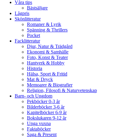
Våra tips
Bästsäljare
Lågpris
Skönlitteratur
Romaner & Lyrik
Spänning & Thrillers
Pocket
Facklitteratur
Djur, Natur & Trädgård
Ekonomi & Samhälle
Foto, Konst & Teater
Hantverk & Hobby
Historia
Hälsa, Sport & Fritid
Mat & Dryck
Memoarer & Biografier
Religion, Filosofi & Naturvetenskap
Barn- och Ungdom
Pekböcker 0-3 år
Bilderböcker 3-6 år
Kapitelböcker 6-9 år
Bokslukaren 9-12 år
Unga vuxna
Faktaböcker
Saga & Present