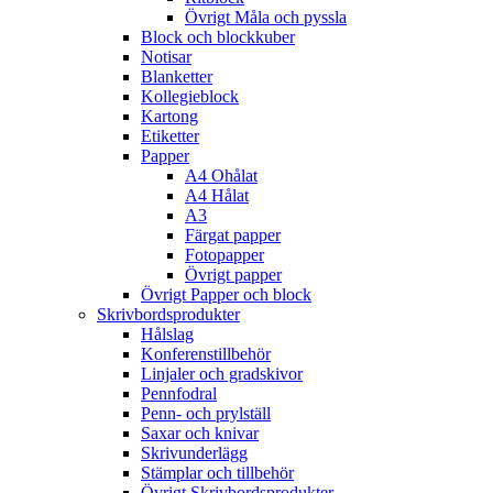
Övrigt Måla och pyssla
Block och blockkuber
Notisar
Blanketter
Kollegieblock
Kartong
Etiketter
Papper
A4 Ohålat
A4 Hålat
A3
Färgat papper
Fotopapper
Övrigt papper
Övrigt Papper och block
Skrivbordsprodukter
Hålslag
Konferenstillbehör
Linjaler och gradskivor
Pennfodral
Penn- och prylställ
Saxar och knivar
Skrivunderlägg
Stämplar och tillbehör
Övrigt Skrivbordsprodukter