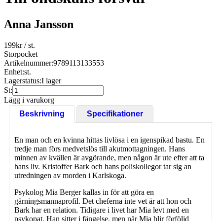
Anna Jansson
199
kr
/ st.
Storpocket
Artikelnummer:
9789113133553
Enhet:
st.
Lagerstatus:
I lager
St:
Lägg i varukorg
Beskrivning
Specifikationer
En man och en kvinna hittas livlösa i en igenspikad bastu. En
tredje man förs medvetslös till akutmottagningen. Hans
minnen av kvällen är avgörande, men någon är ute efter att ta
hans liv. Kristoffer Bark och hans poliskollegor tar sig an
utredningen av morden i Karlskoga.
Psykolog Mia Berger kallas in för att göra en
gärningsmannaprofil. Det cheferna inte vet är att hon och
Bark har en relation. Tidigare i livet har Mia levt med en
psykopat. Han sitter i fängelse, men när Mia blir förföljd