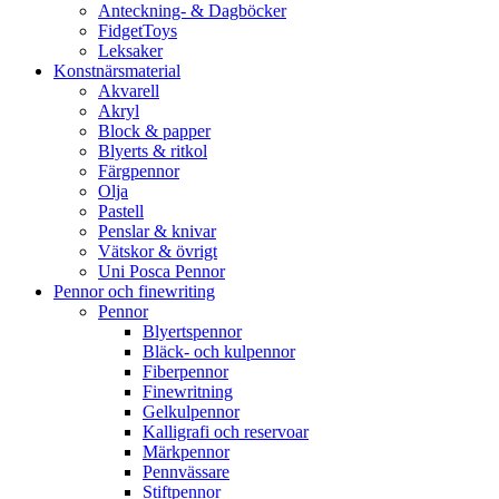
Anteckning- & Dagböcker
FidgetToys
Leksaker
Konstnärsmaterial
Akvarell
Akryl
Block & papper
Blyerts & ritkol
Färgpennor
Olja
Pastell
Penslar & knivar
Vätskor & övrigt
Uni Posca Pennor
Pennor och finewriting
Pennor
Blyertspennor
Bläck- och kulpennor
Fiberpennor
Finewritning
Gelkulpennor
Kalligrafi och reservoar
Märkpennor
Pennvässare
Stiftpennor