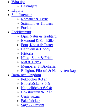
Våra tips
Bästsäljare
Lågpris
Skönlitteratur
Romaner & Lyrik
Spänning & Thrillers
Pocket
Facklitteratur
Djur, Natur & Trädgård
Ekonomi & Samhälle
Foto, Konst & Teater
Hantverk & Hobby
Historia
Hälsa, Sport & Fritid
Mat & Dryck
Memoarer & Biografier
Religion, Filosofi & Naturvetenskap
Barn- och Ungdom
Pekböcker 0-3 år
Bilderböcker 3-6 år
Kapitelböcker 6-9 år
Bokslukaren 9-12 år
Unga vuxna
Faktaböcker
Saga & Present