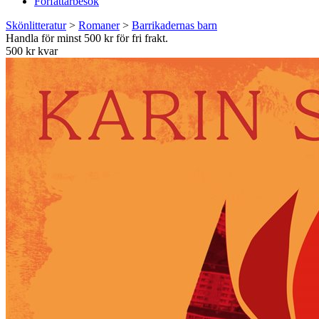
Författarbesök
Skönlitteratur
>
Romaner
>
Barrikadernas barn
Handla för minst 500 kr för fri frakt.
500 kr kvar