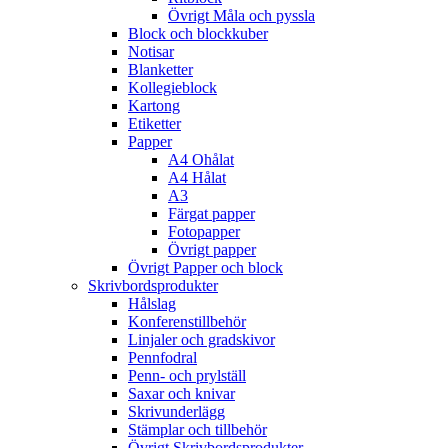
Övrigt Måla och pyssla
Block och blockkuber
Notisar
Blanketter
Kollegieblock
Kartong
Etiketter
Papper
A4 Ohålat
A4 Hålat
A3
Färgat papper
Fotopapper
Övrigt papper
Övrigt Papper och block
Skrivbordsprodukter
Hålslag
Konferenstillbehör
Linjaler och gradskivor
Pennfodral
Penn- och prylställ
Saxar och knivar
Skrivunderlägg
Stämplar och tillbehör
Övrigt Skrivbordsprodukter