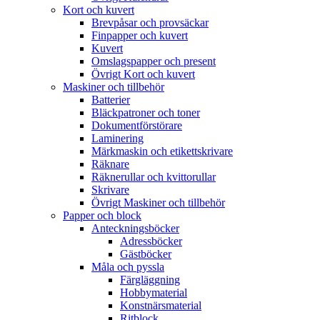
Kort och kuvert
Brevpåsar och provsäckar
Finpapper och kuvert
Kuvert
Omslagspapper och present
Övrigt Kort och kuvert
Maskiner och tillbehör
Batterier
Bläckpatroner och toner
Dokumentförstörare
Laminering
Märkmaskin och etikettskrivare
Räknare
Räknerullar och kvittorullar
Skrivare
Övrigt Maskiner och tillbehör
Papper och block
Anteckningsböcker
Adressböcker
Gästböcker
Måla och pyssla
Färgläggning
Hobbymaterial
Konstnärsmaterial
Ritblock