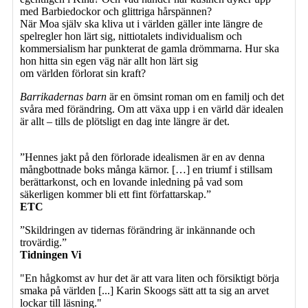
med Barbiedockor och glittriga hårspännen?
När Moa själv ska kliva ut i världen gäller inte längre de
spelregler hon lärt sig, nittiotalets individualism och
kommersialism har punkterat de gamla drömmarna. Hur ska
hon hitta sin egen väg när allt hon lärt sig
om världen förlorat sin kraft?
Barrikadernas barn
är en ömsint roman om en familj och det
svåra med förändring. Om att växa upp i en värld där idealen
är allt – tills de plötsligt en dag inte längre är det.
”Hennes jakt på den förlorade idealismen är en av denna
mångbottnade boks många kärnor. […] en triumf i stillsam
berättarkonst, och en lovande inledning på vad som
säkerligen kommer bli ett fint författarskap.”
ETC
”Skildringen av tidernas förändring är inkännande och
trovärdig.”
Tidningen Vi
"En hågkomst av hur det är att vara liten och försiktigt börja
smaka på världen [...] Karin Skoogs sätt att ta sig an arvet
lockar till läsning."