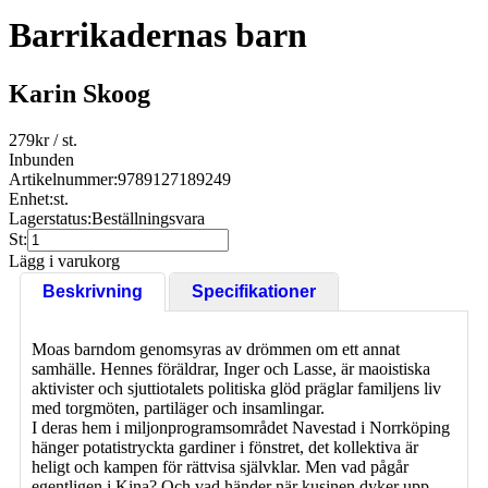
Barrikadernas barn
Karin Skoog
279
kr
/ st.
Inbunden
Artikelnummer:
9789127189249
Enhet:
st.
Lagerstatus:
Beställningsvara
St:
Lägg i varukorg
Beskrivning
Specifikationer
Moas barndom genomsyras av drömmen om ett annat
samhälle. Hennes föräldrar, Inger och Lasse, är maoistiska
aktivister och sjuttiotalets politiska glöd präglar familjens liv
med torgmöten, partiläger och insamlingar.
I deras hem i miljonprogramsområdet Navestad i Norrköping
hänger potatistryckta gardiner i fönstret, det kollektiva är
heligt och kampen för rättvisa självklar. Men vad pågår
egentligen i Kina? Och vad händer när kusinen dyker upp