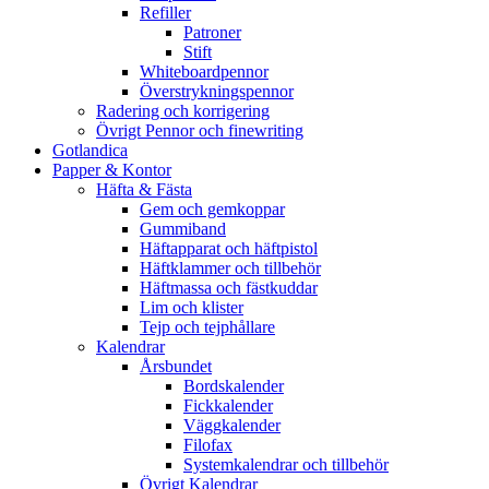
Refiller
Patroner
Stift
Whiteboardpennor
Överstrykningspennor
Radering och korrigering
Övrigt Pennor och finewriting
Gotlandica
Papper & Kontor
Häfta & Fästa
Gem och gemkoppar
Gummiband
Häftapparat och häftpistol
Häftklammer och tillbehör
Häftmassa och fästkuddar
Lim och klister
Tejp och tejphållare
Kalendrar
Årsbundet
Bordskalender
Fickkalender
Väggkalender
Filofax
Systemkalendrar och tillbehör
Övrigt Kalendrar