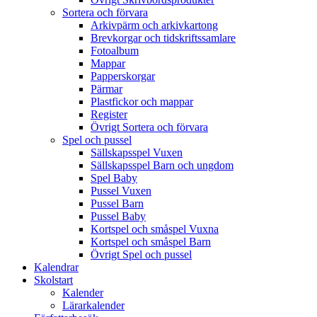
Sortera och förvara
Arkivpärm och arkivkartong
Brevkorgar och tidskriftssamlare
Fotoalbum
Mappar
Papperskorgar
Pärmar
Plastfickor och mappar
Register
Övrigt Sortera och förvara
Spel och pussel
Sällskapsspel Vuxen
Sällskapsspel Barn och ungdom
Spel Baby
Pussel Vuxen
Pussel Barn
Pussel Baby
Kortspel och småspel Vuxna
Kortspel och småspel Barn
Övrigt Spel och pussel
Kalendrar
Skolstart
Kalender
Lärarkalender