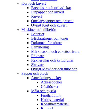
Kort och kuvert
Brevpåsar och provsäckar
Finpapper och kuvert
Kuvert
Omslagspapper och present
Övrigt Kort och kuvert
Maskiner och tillbehör
Batterier
Bläckpatroner och toner
Dokumentförstörare
Laminering
Märkmaskin och etikettskrivare
Räknare
Räknerullar och kvittorullar
Skrivare
Övrigt Maskiner och tillbehör
Papper och block
Anteckningsböcker
Adressböcker
Gästböcker
Måla och pyssla
Färgläggning
Hobbymaterial
Konstnärsmaterial
Ritblock