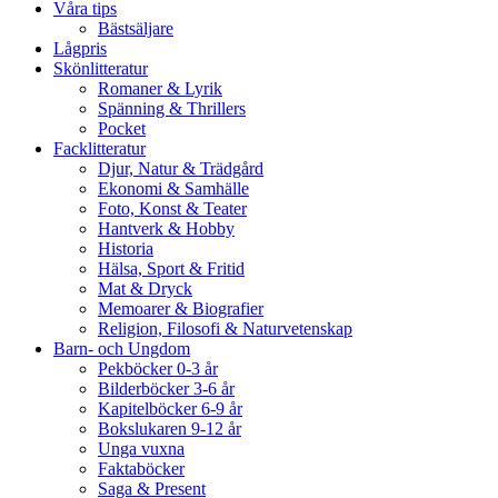
Våra tips
Bästsäljare
Lågpris
Skönlitteratur
Romaner & Lyrik
Spänning & Thrillers
Pocket
Facklitteratur
Djur, Natur & Trädgård
Ekonomi & Samhälle
Foto, Konst & Teater
Hantverk & Hobby
Historia
Hälsa, Sport & Fritid
Mat & Dryck
Memoarer & Biografier
Religion, Filosofi & Naturvetenskap
Barn- och Ungdom
Pekböcker 0-3 år
Bilderböcker 3-6 år
Kapitelböcker 6-9 år
Bokslukaren 9-12 år
Unga vuxna
Faktaböcker
Saga & Present