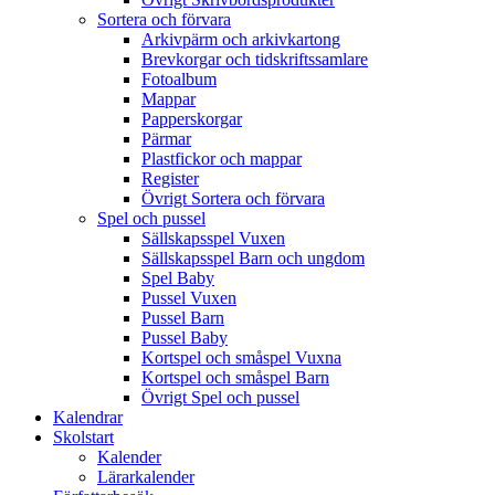
Sortera och förvara
Arkivpärm och arkivkartong
Brevkorgar och tidskriftssamlare
Fotoalbum
Mappar
Papperskorgar
Pärmar
Plastfickor och mappar
Register
Övrigt Sortera och förvara
Spel och pussel
Sällskapsspel Vuxen
Sällskapsspel Barn och ungdom
Spel Baby
Pussel Vuxen
Pussel Barn
Pussel Baby
Kortspel och småspel Vuxna
Kortspel och småspel Barn
Övrigt Spel och pussel
Kalendrar
Skolstart
Kalender
Lärarkalender