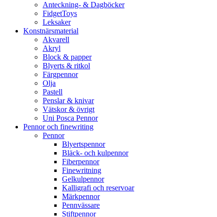
Anteckning- & Dagböcker
FidgetToys
Leksaker
Konstnärsmaterial
Akvarell
Akryl
Block & papper
Blyerts & ritkol
Färgpennor
Olja
Pastell
Penslar & knivar
Vätskor & övrigt
Uni Posca Pennor
Pennor och finewriting
Pennor
Blyertspennor
Bläck- och kulpennor
Fiberpennor
Finewritning
Gelkulpennor
Kalligrafi och reservoar
Märkpennor
Pennvässare
Stiftpennor