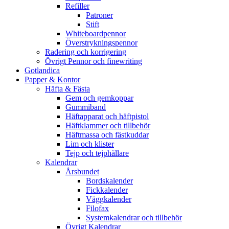
Refiller
Patroner
Stift
Whiteboardpennor
Överstrykningspennor
Radering och korrigering
Övrigt Pennor och finewriting
Gotlandica
Papper & Kontor
Häfta & Fästa
Gem och gemkoppar
Gummiband
Häftapparat och häftpistol
Häftklammer och tillbehör
Häftmassa och fästkuddar
Lim och klister
Tejp och tejphållare
Kalendrar
Årsbundet
Bordskalender
Fickkalender
Väggkalender
Filofax
Systemkalendrar och tillbehör
Övrigt Kalendrar