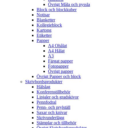
Övrigt Måla och pyssla
Block och blockkuber
Notisar
Blanketter
Kollegieblock
Kartong
Etiketter
Papper
A4 Ohålat
A4 Hålat
A3
Färgat papper
Fotopapper
Övrigt papper
Övrigt Papper och block
Skrivbordsprodukter
Hålslag
Konferenstillbehör
Linjaler och gradskivor
Pennfodral
Penn- och prylställ
Saxar och knivar
Skrivunderlägg
Stämplar och tillbehör
Övrigt Skrivbordsprodukter