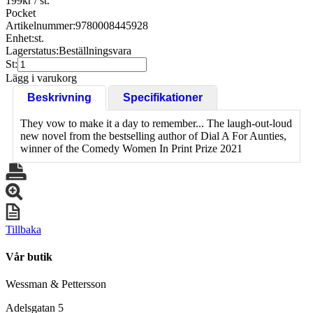
199
kr
/ st.
Pocket
Artikelnummer:
9780008445928
Enhet:
st.
Lagerstatus:
Beställningsvara
St:
Lägg i varukorg
Beskrivning
Specifikationer
They vow to make it a day to remember... The laugh-out-loud
new novel from the bestselling author of Dial A For Aunties,
winner of the Comedy Women In Print Prize 2021
Tillbaka
Vår butik
Wessman & Pettersson
Adelsgatan 5