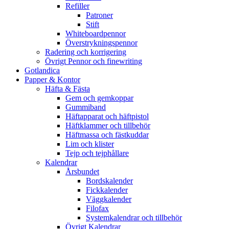
Refiller
Patroner
Stift
Whiteboardpennor
Överstrykningspennor
Radering och korrigering
Övrigt Pennor och finewriting
Gotlandica
Papper & Kontor
Häfta & Fästa
Gem och gemkoppar
Gummiband
Häftapparat och häftpistol
Häftklammer och tillbehör
Häftmassa och fästkuddar
Lim och klister
Tejp och tejphållare
Kalendrar
Årsbundet
Bordskalender
Fickkalender
Väggkalender
Filofax
Systemkalendrar och tillbehör
Övrigt Kalendrar