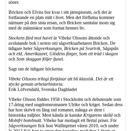
söner.
Bricken och Elvira bor kvar i sitt järnspisrum, och det är
fortfarande en plats mitt i livet. Men det förflutna kommer
närmare på den sista resan, och Bricken samtalar inom sig
med de människor som format hennes liv.
Stockens färd mot havet
är Vibeke Olssons åttonde och
avslutande bok i serien om sågverksarbetaren Bricken. De
tidigare heter
Sågverksungen, Bricken på Svartvik, Sågspån
och eld, Amerikauret, Glödens färger, Som ett träd i skogen
och
Som skuggan följer ljuset
.
Sagt om de tidigare böckerna:
Vibeke Olssons trilogi förtjänar att bli klassisk. Det är ett
stycke genuin arbetarhistoria.
Erik Löfvendahl, Svenska Dagbladet
Vibeke Olsson föddes 1958 i Stockholm och debuterade som
17-åring med ungdomsromanen Ulrike och kriget. Sedan dess
har hon skrivit en lång rad romaner, många av dem i
historiska miljöer. Mest kända är kanske
Krigarens sköld
och
Molnfri bombnatt
. Vibeke har mottagit ett flertal priser. För
Sågverksungen
fick hon Wallinpriset våren 2010, och under
år 2013 fick hon ta emot den kungliga medaljen Litteris et