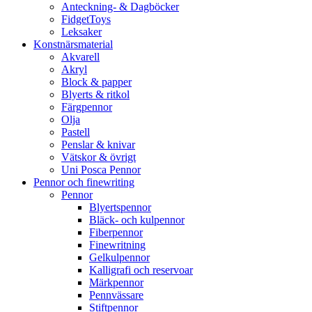
Anteckning- & Dagböcker
FidgetToys
Leksaker
Konstnärsmaterial
Akvarell
Akryl
Block & papper
Blyerts & ritkol
Färgpennor
Olja
Pastell
Penslar & knivar
Vätskor & övrigt
Uni Posca Pennor
Pennor och finewriting
Pennor
Blyertspennor
Bläck- och kulpennor
Fiberpennor
Finewritning
Gelkulpennor
Kalligrafi och reservoar
Märkpennor
Pennvässare
Stiftpennor