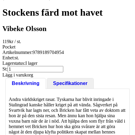
Stockens färd mot havet
Vibeke Olsson
119
kr
/ st.
Pocket
Artikelnummer:
9789189704954
Enhet:
st.
Lagerstatus:
I lager
St:
Lägg i varukorg
Beskrivning
Specifikationer
Andra världskriget rasar. Tyskarna har blivit inringade i
Stalingrad kanske håller kriget på att vända. Sågverket på
Svartvik har lagts ner, och Bricken har fått veta av doktorn att
hon är på den sista resan. Men ännu kan hon hjälpa sina
vuxna barn när de är i nöd. Att hjälpa den som flyr från våld i
hemmet vet Bricken hur hon ska göra svårare är att göra
något åt den djupa klyfta politiken skapat mellan hennes