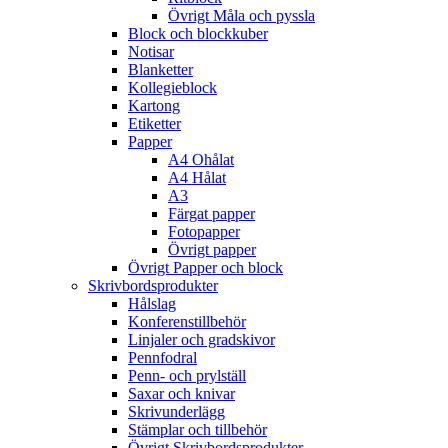
Övrigt Måla och pyssla
Block och blockkuber
Notisar
Blanketter
Kollegieblock
Kartong
Etiketter
Papper
A4 Ohålat
A4 Hålat
A3
Färgat papper
Fotopapper
Övrigt papper
Övrigt Papper och block
Skrivbordsprodukter
Hålslag
Konferenstillbehör
Linjaler och gradskivor
Pennfodral
Penn- och prylställ
Saxar och knivar
Skrivunderlägg
Stämplar och tillbehör
Övrigt Skrivbordsprodukter