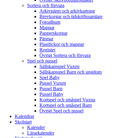
Sortera och förvara
Arkivpärm och arkivkartong
Brevkorgar och tidskriftssamlare
Fotoalbum
Mappar
Papperskorgar
Pärmar
Plastfickor och mappar
Register
Övrigt Sortera och förvara
Spel och pussel
Sällskapsspel Vuxen
Sällskapsspel Barn och ungdom
Spel Baby
Pussel Vuxen
Pussel Barn
Pussel Baby
Kortspel och småspel Vuxna
Kortspel och småspel Barn
Övrigt Spel och pussel
Kalendrar
Skolstart
Kalender
Lärarkalender