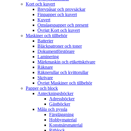
Kort och kuvert
Brevpåsar och provsäckar
Finpapper och kuvert
Kuvert
Omslagspapper och present
Övrigt Kort och kuvert
Maskiner och tillbehör
Batterier
Bläckpatroner och toner
Dokumentförstörare
Laminering
Märkmaskin och etikettskrivare
Räknare
Räknerullar och kvittorullar
Skrivare
Övrigt Maskiner och tillbehör
Papper och block
Anteckningsböcker
Adressböcker
Gästböcker
Måla och pyssla
Färgläggning
Hobbymaterial
Konstnärsmaterial
Ritblock