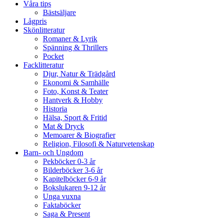
Våra tips
Bästsäljare
Lågpris
Skönlitteratur
Romaner & Lyrik
Spänning & Thrillers
Pocket
Facklitteratur
Djur, Natur & Trädgård
Ekonomi & Samhälle
Foto, Konst & Teater
Hantverk & Hobby
Historia
Hälsa, Sport & Fritid
Mat & Dryck
Memoarer & Biografier
Religion, Filosofi & Naturvetenskap
Barn- och Ungdom
Pekböcker 0-3 år
Bilderböcker 3-6 år
Kapitelböcker 6-9 år
Bokslukaren 9-12 år
Unga vuxna
Faktaböcker
Saga & Present