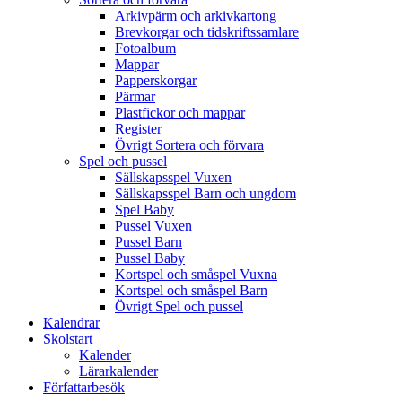
Arkivpärm och arkivkartong
Brevkorgar och tidskriftssamlare
Fotoalbum
Mappar
Papperskorgar
Pärmar
Plastfickor och mappar
Register
Övrigt Sortera och förvara
Spel och pussel
Sällskapsspel Vuxen
Sällskapsspel Barn och ungdom
Spel Baby
Pussel Vuxen
Pussel Barn
Pussel Baby
Kortspel och småspel Vuxna
Kortspel och småspel Barn
Övrigt Spel och pussel
Kalendrar
Skolstart
Kalender
Lärarkalender
Författarbesök