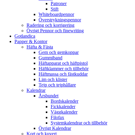
Patroner
Stift
Whiteboardpennor
Överstrykningspennor
Radering och korrigering
Övrigt Pennor och finewriting
Gotlandica
Papper & Kontor
Häfta & Fästa
Gem och gemkoppar
Gummiband
Häftapparat och häftpistol
Häftklammer och tillbehör
Häftmassa och fästkuddar
Lim och klister
Tejp och tejphållare
Kalendrar
Årsbundet
Bordskalender
Fickkalender
Väggkalender
Filofax
Systemkalendrar och tillbehör
Övrigt Kalendrar
Kort och kuvert