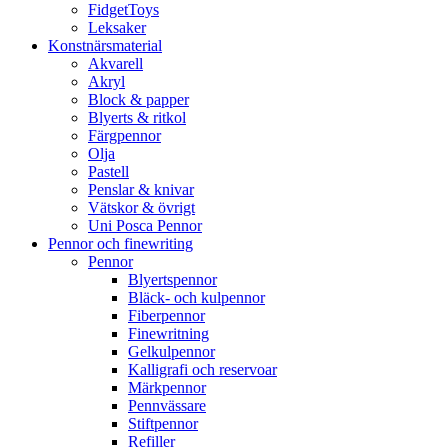
FidgetToys
Leksaker
Konstnärsmaterial
Akvarell
Akryl
Block & papper
Blyerts & ritkol
Färgpennor
Olja
Pastell
Penslar & knivar
Vätskor & övrigt
Uni Posca Pennor
Pennor och finewriting
Pennor
Blyertspennor
Bläck- och kulpennor
Fiberpennor
Finewritning
Gelkulpennor
Kalligrafi och reservoar
Märkpennor
Pennvässare
Stiftpennor
Refiller