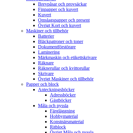
Brevpåsar och provsäckar
Finpapper och kuvert
Kuvert
Omslagspapper och present
Övrigt Kort och kuvert
Maskiner och tillbehör
Batterier
Bläckpatroner och toner
Dokumentförstörare
Laminering
Märkmaskin och etikettskrivare
Räknare
Räknerullar och kvittorullar
Skrivare
Övrigt Maskiner och tillbehör
Papper och block
Anteckningsböcker
Adressböcker
Gästböcker
Måla och pyssla
Färgläggning
Hobbymaterial
Konstnärsmaterial
Ritblock
Övrigt Måla och pyssla