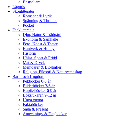
Bästsäljare
Lågpris
Skönlitteratur
Romaner & Lyrik
Spänning & Thrillers
Pocket
Facklitteratur
Djur, Natur & Trädgård
Ekonomi & Samhälle
Foto, Konst & Teater
Hantverk & Hobby
Historia
Hälsa, Sport & Fritid
Mat & Dryck
Memoarer & Biografier
Religion, Filosofi & Naturvetenskap
Barn- och Ungdom
Pekböcker 0-3 år
Bilderböcker 3-6 år
Kapitelböcker 6-9 år
Bokslukaren 9-12 år
Unga vuxna
Faktaböcker
Saga & Present
Anteckning- & Dagböcker