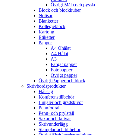
Övrigt Måla och pyssla
Block och blockkuber
Notisar
Blanketter
Kollegieblock
Kartong
Etiketter
Papper
A4 Ohålat
A4 Hålat
A3
Färgat papper
Fotopapper
Övrigt papper
Övrigt Papper och block
Skrivbordsprodukter
Hålslag
Konferenstillbehör
Linjaler och gradskivor
Pennfodral
Penn- och prylställ
Saxar och knivar
Skrivunderlägg
Stämplar och tillbehör
Övrigt Skrivbordsprodukter