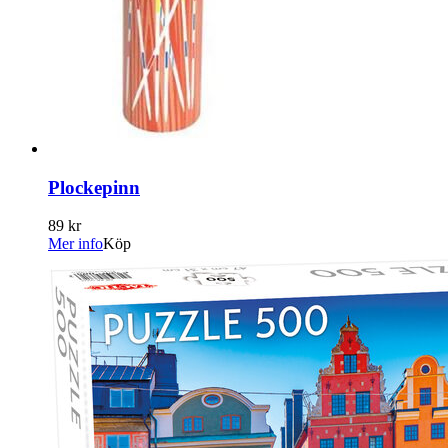
Plockepinn
89 kr
Mer info
Köp