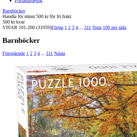
Författarbesök
Barnböcker
Handla för minst 500 kr för fri frakt.
500 kr kvar
VISAR
101-200
(31059)
Första
1
2
3
4
...
311
Sista
100 per sida
Barnböcker
Föregående
1
2
3
4
...
311
Nästa