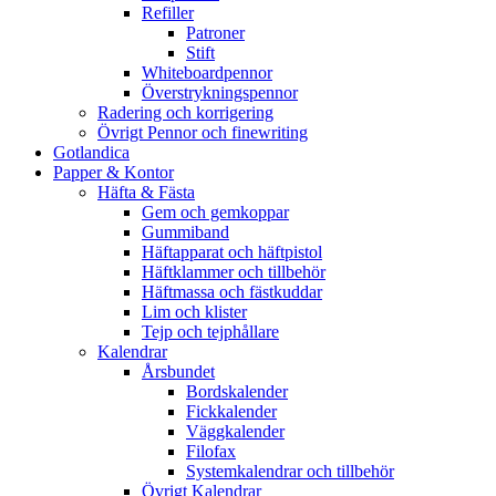
Refiller
Patroner
Stift
Whiteboardpennor
Överstrykningspennor
Radering och korrigering
Övrigt Pennor och finewriting
Gotlandica
Papper & Kontor
Häfta & Fästa
Gem och gemkoppar
Gummiband
Häftapparat och häftpistol
Häftklammer och tillbehör
Häftmassa och fästkuddar
Lim och klister
Tejp och tejphållare
Kalendrar
Årsbundet
Bordskalender
Fickkalender
Väggkalender
Filofax
Systemkalendrar och tillbehör
Övrigt Kalendrar