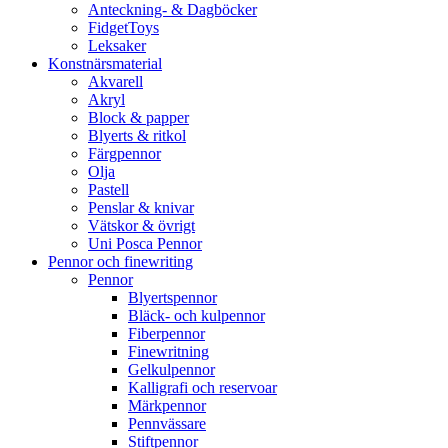
Anteckning- & Dagböcker
FidgetToys
Leksaker
Konstnärsmaterial
Akvarell
Akryl
Block & papper
Blyerts & ritkol
Färgpennor
Olja
Pastell
Penslar & knivar
Vätskor & övrigt
Uni Posca Pennor
Pennor och finewriting
Pennor
Blyertspennor
Bläck- och kulpennor
Fiberpennor
Finewritning
Gelkulpennor
Kalligrafi och reservoar
Märkpennor
Pennvässare
Stiftpennor