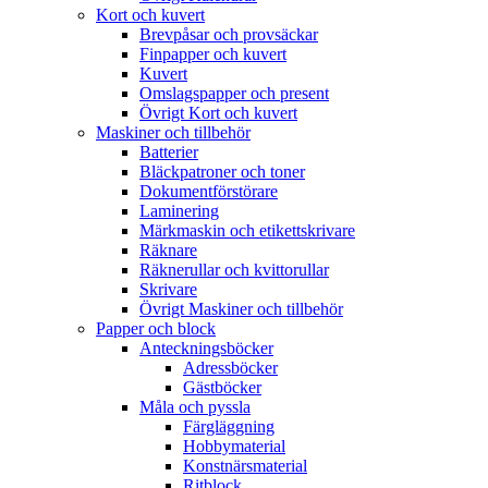
Kort och kuvert
Brevpåsar och provsäckar
Finpapper och kuvert
Kuvert
Omslagspapper och present
Övrigt Kort och kuvert
Maskiner och tillbehör
Batterier
Bläckpatroner och toner
Dokumentförstörare
Laminering
Märkmaskin och etikettskrivare
Räknare
Räknerullar och kvittorullar
Skrivare
Övrigt Maskiner och tillbehör
Papper och block
Anteckningsböcker
Adressböcker
Gästböcker
Måla och pyssla
Färgläggning
Hobbymaterial
Konstnärsmaterial
Ritblock