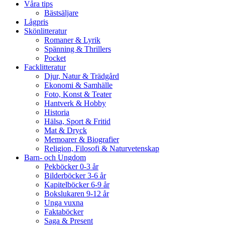
Våra tips
Bästsäljare
Lågpris
Skönlitteratur
Romaner & Lyrik
Spänning & Thrillers
Pocket
Facklitteratur
Djur, Natur & Trädgård
Ekonomi & Samhälle
Foto, Konst & Teater
Hantverk & Hobby
Historia
Hälsa, Sport & Fritid
Mat & Dryck
Memoarer & Biografier
Religion, Filosofi & Naturvetenskap
Barn- och Ungdom
Pekböcker 0-3 år
Bilderböcker 3-6 år
Kapitelböcker 6-9 år
Bokslukaren 9-12 år
Unga vuxna
Faktaböcker
Saga & Present