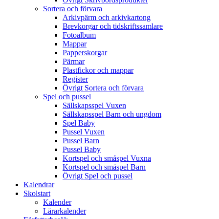
Sortera och förvara
Arkivpärm och arkivkartong
Brevkorgar och tidskriftssamlare
Fotoalbum
Mappar
Papperskorgar
Pärmar
Plastfickor och mappar
Register
Övrigt Sortera och förvara
Spel och pussel
Sällskapsspel Vuxen
Sällskapsspel Barn och ungdom
Spel Baby
Pussel Vuxen
Pussel Barn
Pussel Baby
Kortspel och småspel Vuxna
Kortspel och småspel Barn
Övrigt Spel och pussel
Kalendrar
Skolstart
Kalender
Lärarkalender