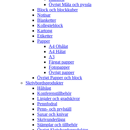
Övrigt Måla och pyssla
Block och blockkuber
Notisar
Blanketter
Kollegieblock
Kartong
Etiketter
Papper
A4 Ohålat
A4 Hålat
A3
Färgat papper
Fotopapper
Övrigt papper
Övrigt Papper och block
Skrivbordsprodukter
Hålslag
Konferenstillbehör
Linjaler och gradskivor
Pennfodral
Penn- och prylställ
Saxar och knivar
Skrivunderlägg
Stämplar och tillbehör
Övrigt Skrivbordsprodukter