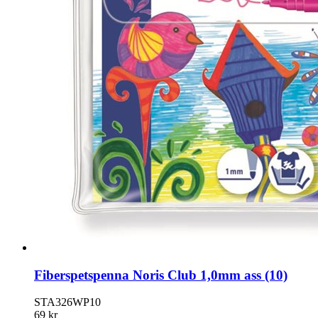
Fiberspetspenna Noris Club 1,0mm ass (10)
STA326WP10
69 kr