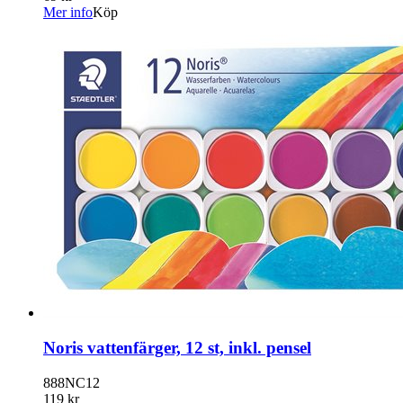
Mer info
Köp
Noris vattenfärger, 12 st, inkl. pensel
888NC12
119 kr