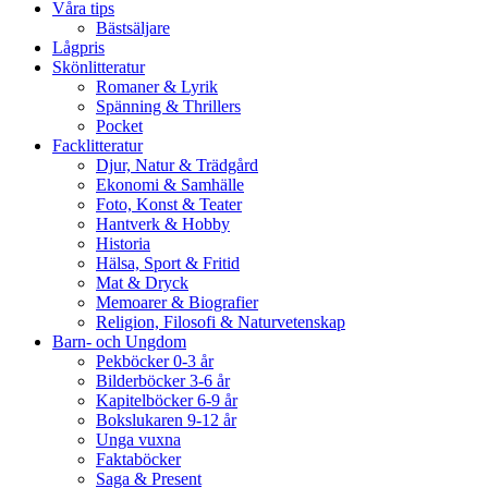
Våra tips
Bästsäljare
Lågpris
Skönlitteratur
Romaner & Lyrik
Spänning & Thrillers
Pocket
Facklitteratur
Djur, Natur & Trädgård
Ekonomi & Samhälle
Foto, Konst & Teater
Hantverk & Hobby
Historia
Hälsa, Sport & Fritid
Mat & Dryck
Memoarer & Biografier
Religion, Filosofi & Naturvetenskap
Barn- och Ungdom
Pekböcker 0-3 år
Bilderböcker 3-6 år
Kapitelböcker 6-9 år
Bokslukaren 9-12 år
Unga vuxna
Faktaböcker
Saga & Present