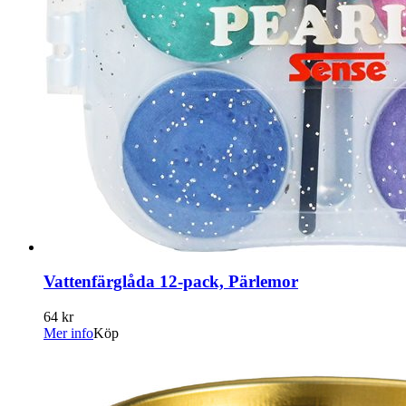
Vattenfärglåda 12-pack, Pärlemor
64 kr
Mer info
Köp