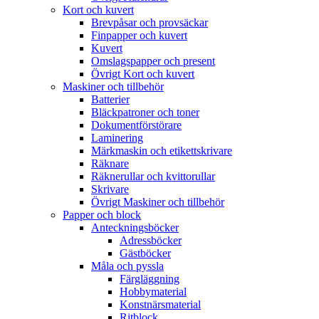
Kort och kuvert
Brevpåsar och provsäckar
Finpapper och kuvert
Kuvert
Omslagspapper och present
Övrigt Kort och kuvert
Maskiner och tillbehör
Batterier
Bläckpatroner och toner
Dokumentförstörare
Laminering
Märkmaskin och etikettskrivare
Räknare
Räknerullar och kvittorullar
Skrivare
Övrigt Maskiner och tillbehör
Papper och block
Anteckningsböcker
Adressböcker
Gästböcker
Måla och pyssla
Färgläggning
Hobbymaterial
Konstnärsmaterial
Ritblock