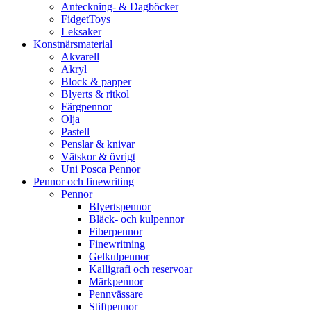
Anteckning- & Dagböcker
FidgetToys
Leksaker
Konstnärsmaterial
Akvarell
Akryl
Block & papper
Blyerts & ritkol
Färgpennor
Olja
Pastell
Penslar & knivar
Vätskor & övrigt
Uni Posca Pennor
Pennor och finewriting
Pennor
Blyertspennor
Bläck- och kulpennor
Fiberpennor
Finewritning
Gelkulpennor
Kalligrafi och reservoar
Märkpennor
Pennvässare
Stiftpennor