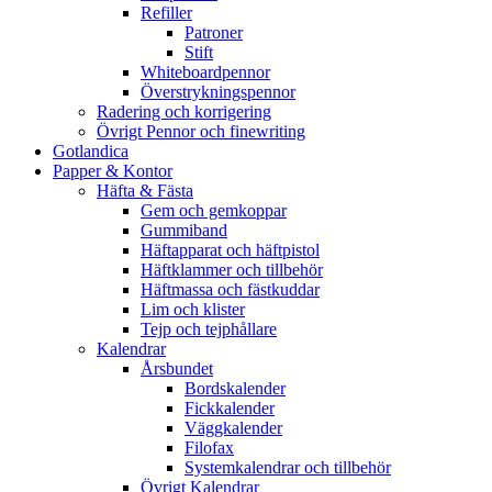
Refiller
Patroner
Stift
Whiteboardpennor
Överstrykningspennor
Radering och korrigering
Övrigt Pennor och finewriting
Gotlandica
Papper & Kontor
Häfta & Fästa
Gem och gemkoppar
Gummiband
Häftapparat och häftpistol
Häftklammer och tillbehör
Häftmassa och fästkuddar
Lim och klister
Tejp och tejphållare
Kalendrar
Årsbundet
Bordskalender
Fickkalender
Väggkalender
Filofax
Systemkalendrar och tillbehör
Övrigt Kalendrar