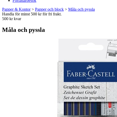
Författarbesök
Papper & Kontor
>
Papper och block
>
Måla och pyssla
Handla för minst 500 kr för fri frakt.
500 kr kvar
Måla och pyssla