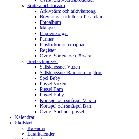
Sortera och förvara
Arkivpärm och arkivkartong
Brevkorgar och tidskriftssamlare
Fotoalbum
Mappar
Papperskorgar
Pärmar
Plastfickor och mappar
Register
Övrigt Sortera och förvara
Spel och pussel
Sällskapsspel Vuxen
Sällskapsspel Barn och ungdom
Spel Baby
Pussel Vuxen
Pussel Barn
Pussel Baby
Kortspel och småspel Vuxna
Kortspel och småspel Barn
Övrigt Spel och pussel
Kalendrar
Skolstart
Kalender
Lärarkalender