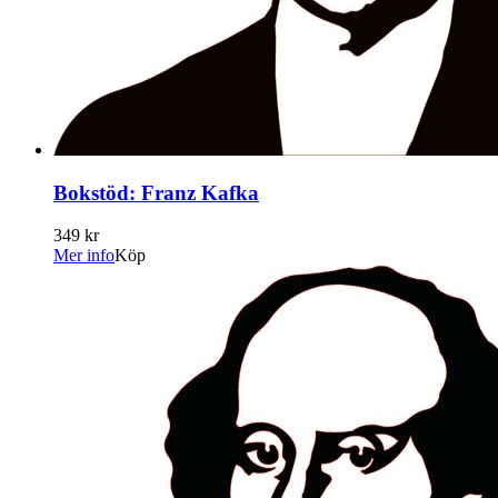
Bokstöd: Franz Kafka
349 kr
Mer info
Köp