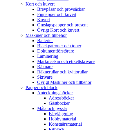
Kort och kuvert
Brevpåsar och provsäckar
Finpapper och kuvert
Kuvert
Omslagspapper och present
Övrigt Kort och kuvert
Maskiner och tillbehör
Batterier
Bläckpatroner och toner
Dokumentförstörare
Laminering
Märkmaskin och etikettskrivare
Räknare
Räknerullar och kvittorullar
Skrivare
Övrigt Maskiner och tillbehör
Papper och block
Anteckningsböcker
Adressböcker
Gästböcker
Måla och pyssla
Färgläggning
Hobbymaterial
Konstnärsmaterial
Ritblock