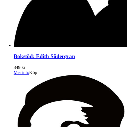
Bokstöd: Edith Södergran
349 kr
Mer info
Köp