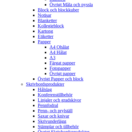
Övrigt Måla och pyssla
Block och blockkuber
Notisar
Blanketter
Kollegieblock
Kartong
Etiketter
Papper
A4 Ohålat
A4 Hålat
A3
Färgat papper
Fotopapper
Övrigt papper
Övrigt Papper och block
Skrivbordsprodukter
Hålslag
Konferenstillbehör
Linjaler och gradskivor
Pennfodral
Penn- och prylställ
Saxar och knivar
Skrivunderlägg
Stämplar och tillbehör
Övrigt Skrivbordsprodukter