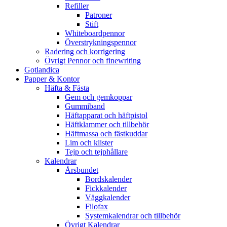
Refiller
Patroner
Stift
Whiteboardpennor
Överstrykningspennor
Radering och korrigering
Övrigt Pennor och finewriting
Gotlandica
Papper & Kontor
Häfta & Fästa
Gem och gemkoppar
Gummiband
Häftapparat och häftpistol
Häftklammer och tillbehör
Häftmassa och fästkuddar
Lim och klister
Tejp och tejphållare
Kalendrar
Årsbundet
Bordskalender
Fickkalender
Väggkalender
Filofax
Systemkalendrar och tillbehör
Övrigt Kalendrar