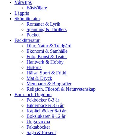
Våra tips
Bästsäljare
Lågpris
Skönlitteratur
Romaner & Lyrik
Spänning & Thrillers
Pocket
Facklitteratur
Djur, Natur & Trädgård
Ekonomi & Samhälle
Foto, Konst & Teater
Hantverk & Hobby
Historia
Hälsa, Sport & Fritid
Mat & Dryck
Memoarer & Biografier
Religion, Filosofi & Naturvetenskap
Barn- och Ungdom
Pekböcker 0-3 år
Bilderböcker 3-6 år
Kapitelböcker 6-9 år
Bokslukaren 9-12 år
Unga vuxna
Faktaböcker
Saga & Present