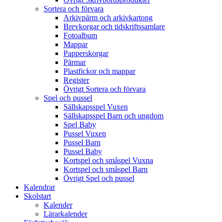
Sortera och förvara
Arkivpärm och arkivkartong
Brevkorgar och tidskriftssamlare
Fotoalbum
Mappar
Papperskorgar
Pärmar
Plastfickor och mappar
Register
Övrigt Sortera och förvara
Spel och pussel
Sällskapsspel Vuxen
Sällskapsspel Barn och ungdom
Spel Baby
Pussel Vuxen
Pussel Barn
Pussel Baby
Kortspel och småspel Vuxna
Kortspel och småspel Barn
Övrigt Spel och pussel
Kalendrar
Skolstart
Kalender
Lärarkalender