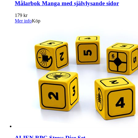
Målarbok Manga med självlysande sidor
179 kr
Mer info
Köp
ALIEN RPG Stress Dice Set