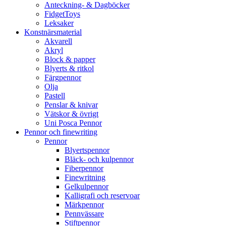
Anteckning- & Dagböcker
FidgetToys
Leksaker
Konstnärsmaterial
Akvarell
Akryl
Block & papper
Blyerts & ritkol
Färgpennor
Olja
Pastell
Penslar & knivar
Vätskor & övrigt
Uni Posca Pennor
Pennor och finewriting
Pennor
Blyertspennor
Bläck- och kulpennor
Fiberpennor
Finewritning
Gelkulpennor
Kalligrafi och reservoar
Märkpennor
Pennvässare
Stiftpennor