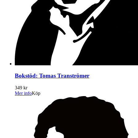
Bokstöd: Tomas Tranströmer
349 kr
Mer info
Köp