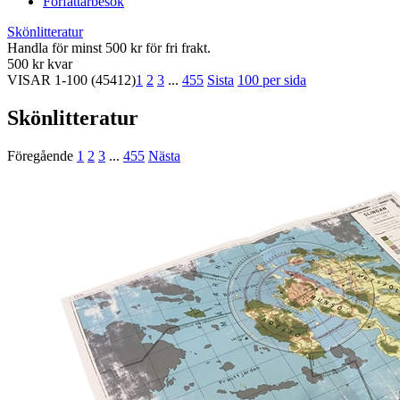
Författarbesök
Skönlitteratur
Handla för minst 500 kr för fri frakt.
500 kr kvar
VISAR
1-100
(45412)
1
2
3
...
455
Sista
100 per sida
Skönlitteratur
Föregående
1
2
3
...
455
Nästa