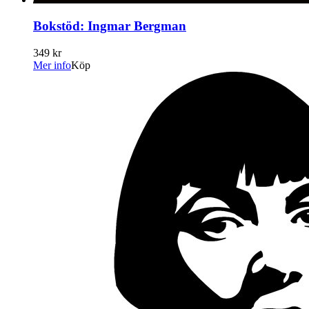
Bokstöd: Ingmar Bergman
349 kr
Mer info
Köp