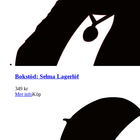
Bokstöd: Selma Lagerlöf
349 kr
Mer info
Köp