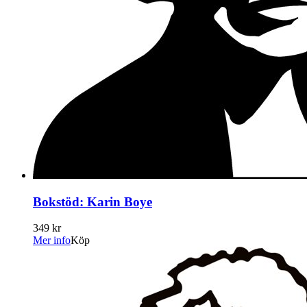
Bokstöd: Karin Boye
349 kr
Mer info
Köp